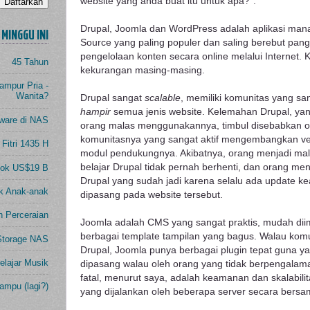
website yang anda buat itu untuk apa?".
Drupal, Joomla dan WordPress adalah aplikasi ma
MINGGU INI
Source yang paling populer dan saling berebut pang
pengelolaan konten secara online melalui Internet.
45 Tahun
kekurangan masing-masing.
mpur Pria -
Wanita?
Drupal sangat
scalable
, memiliki komunitas yang sa
hampir
semua jenis website. Kelemahan Drupal, y
ware di NAS
orang malas menggunakannya, timbul disebabkan ole
komunitasnya yang sangat aktif mengembangkan ver
 Fitri 1435 H
modul pendukungnya. Akibatnya, orang menjadi ma
belajar Drupal tidak pernah berhenti, dan orang me
ook US$19 B
Drupal yang sudah jadi karena selalu ada update k
ak Anak-anak
dipasang pada website tersebut.
h Perceraian
Joomla adalah CMS yang sangat praktis, mudah di
berbagai template tampilan yang bagus. Walau komu
Storage NAS
Drupal, Joomla punya berbagai plugin tepat guna 
lajar Musik
dipasang walau oleh orang yang tidak berpengalam
fatal, menurut saya, adalah keamanan dan skalabili
ampu (lagi?)
yang dijalankan oleh beberapa server secara bers