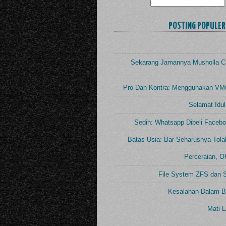
POSTING POPULER 
Sekarang Jamannya Musholla Ca
Pro Dan Kontra: Menggunakan VM
Selamat Idul
Sedih: Whatsapp Dibeli Faceb
Batas Usia: Bar Seharusnya Tol
Perceraian, O
File System ZFS dan 
Kesalahan Dalam Be
Mati L