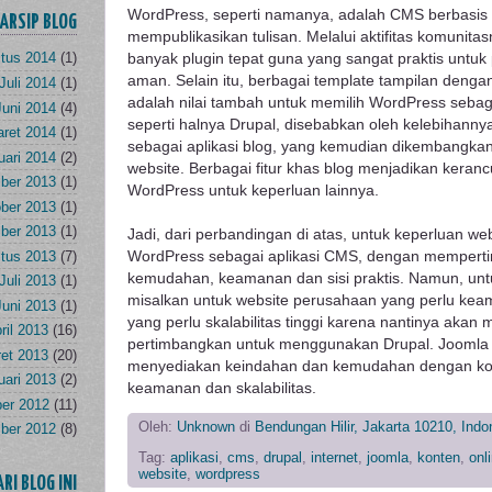
WordPress, seperti namanya, adalah CMS berbasis 
ARSIP BLOG
mempublikasikan tulisan. Melalui aktifitas komuni
banyak plugin tepat guna yang sangat praktis untuk
tus 2014
(1)
aman. Selain itu, berbagai template tampilan deng
Juli 2014
(1)
adalah nilai tambah untuk memilih WordPress seba
Juni 2014
(4)
seperti halnya Drupal, disebabkan oleh kelebihanny
ret 2014
(1)
sebagai aplikasi blog, yang kemudian dikembangkan
uari 2014
(2)
website. Berbagai fitur khas blog menjadikan kera
ber 2013
(1)
WordPress untuk keperluan lainnya.
ber 2013
(1)
ber 2013
(1)
Jadi, dari perbandingan di atas, untuk keperluan web
WordPress sebagai aplikasi CMS, dengan mempert
tus 2013
(7)
kemudahan, keamanan dan sisi praktis. Namun, untu
Juli 2013
(1)
misalkan untuk website perusahaan yang perlu keam
Juni 2013
(1)
yang perlu skalabilitas tinggi karena nantinya akan
ril 2013
(16)
pertimbangkan untuk menggunakan Drupal. Joomla b
et 2013
(20)
menyediakan keindahan dan kemudahan dengan ko
uari 2013
(2)
keamanan dan skalabilitas.
er 2012
(11)
Oleh:
Unknown
di
Bendungan Hilir, Jakarta 10210, Indo
ber 2012
(8)
Tag:
aplikasi
,
cms
,
drupal
,
internet
,
joomla
,
konten
,
onl
website
,
wordpress
ARI BLOG INI