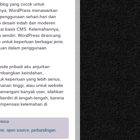
blog yang cocok untuk
tasnya, WordPress menawarkan
 penggunaan sehari-hari dan
an desain indah dan moderen
gai basis CMS. Kelemahannya,
a sendiri. WordPress dirancang
 untuk keperluan berbagai jenis
ncuan dalam penggunaan
site pribadi aku anjurkan
imbangkan keindahan,
k keperluan yang lebih serius,
anan tinggi, atau untuk website
 menangani banyak user, silahkan
erdiri di tengah-tengah, karena
mpensasi kelemahan di
nesia
ine
,
open source
,
perbandingan
,