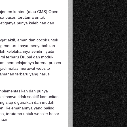
najemen konten (atau CMS) Open
sa pasar, terutama untuk
 Ketiganya punya kelebihan dan
ngat aktif, aman dan cocok untuk
ang menurut saya menyebabkan
h kelebihannya sendiri, yaitu
si terbaru Drupal dan modul-
las mempelajarinya karena proses
njadi malas merawat website
eamanan terbaru yang harus
implementasikan dan punya
nitasnya tidak seaktif komunitas
yang siap digunakan dan mudah
an. Kelemahannya yang paling
tas, terutama untuk website besar
amaan.