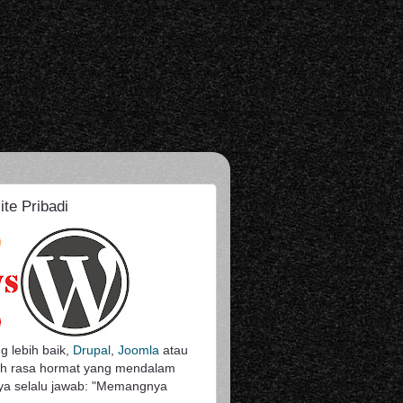
te Pribadi
g lebih baik,
Drupal
,
Joomla
atau
uh rasa hormat yang mendalam
aya selalu jawab: "Memangnya