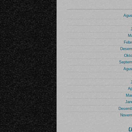
Agus
Ma
Febr
Desem
Okto
Septem
Agus
Ap
Mar
Jan
Desemb
Novem
C